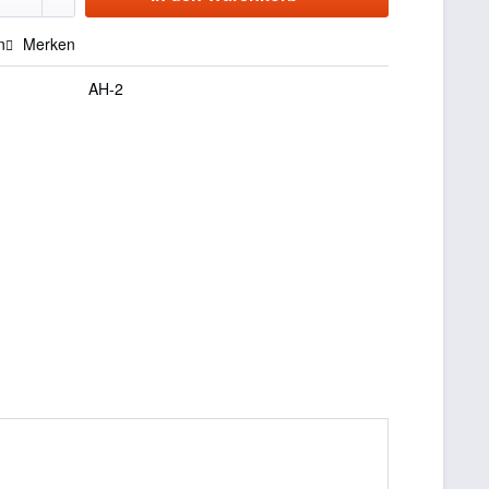
n
Merken
AH-2