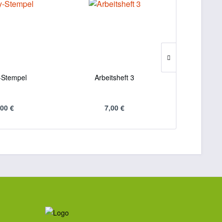
-Stempel
Arbeitsheft 3
Unterrichtsti
W
,00 €
7,00 €
9